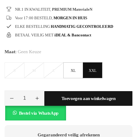
TRAININGSPAKKEN
NR.1 IN KWALITEIT,
PREMIUM MaterialeN
Voor 17:00 BESTELD,
MORGEN IN HUIS
HORLOGES
ELKE BESTELLING
HANDMATIG GECONTROLEERD
BETAAL VEILIG MET
iDEAL & Bancontact
ZONNEBRILLEN
Maat
:
Geen Keuze
RIEMEN
S
M
L
XL
XXL
Toevoegen aan winkelwagen
Bestel via WhatsApp
Gegarandeerd veilig afrekenen