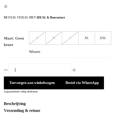
BETAAL VEILIG MET
iDEAL & Bancontact
S
M
L
XL
XXL
Maat
:
Geen
keuze
Wissen
Celine
T-
Shirt
Toevoegen aan winkelwagen
Bestel via WhatsApp
Basic
Gegarandeerd veilig afrekenen
Logo
Wit
Beschrijving
aantal
Verzending & retour