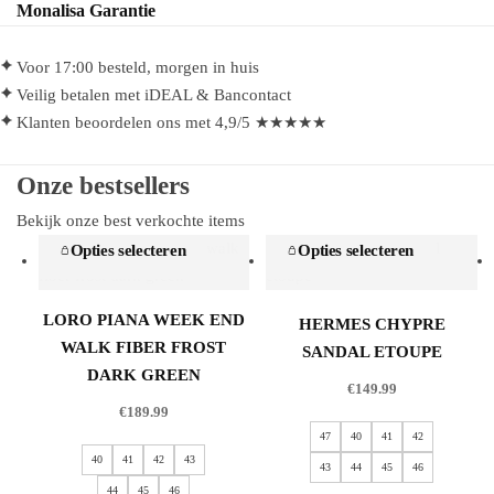
Monalisa Garantie
Voor 17:00 besteld, morgen in huis
Veilig betalen met iDEAL & Bancontact
Klanten beoordelen ons met 4,9/5 ★★★★★
Onze bestsellers
Bekijk onze best verkochte items
Opties selecteren
Opties selecteren
LORO PIANA WEEK END
HERMES CHYPRE
WALK FIBER FROST
SANDAL ETOUPE
DARK GREEN
€
149.99
€
189.99
47
40
41
42
40
41
42
43
43
44
45
46
44
45
46