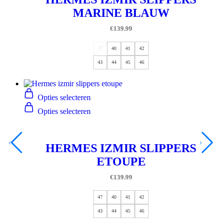
MARINE BLAUW
€
139.99
47
40
41
42
43
44
45
46
Opties selecteren
Opties selecteren
HERMES IZMIR SLIPPERS
ETOUPE
€
139.99
47
40
41
42
43
44
45
46