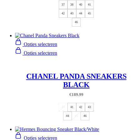
37
38
40
41
42
43
44
45
46
Opties selecteren
Opties selecteren
CHANEL PANDA SNEAKERS
BLACK
€
189.99
40
41
42
43
44
45
46
Opties selecteren