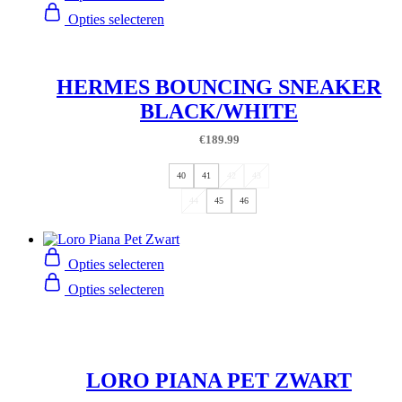
Opties selecteren
HERMES BOUNCING SNEAKER
BLACK/WHITE
€
189.99
40
41
42
43
44
45
46
Opties selecteren
Opties selecteren
LORO PIANA PET ZWART