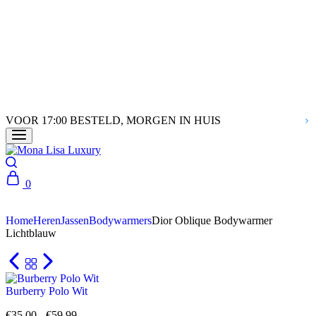
VOOR 17:00 BESTELD, MORGEN IN HUIS
0
Home
Heren
Jassen
Bodywarmers
Dior Oblique Bodywarmer
Lichtblauw
Burberry Polo Wit
€
35.00
-
€
59.99