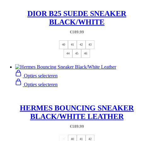
DIOR B25 SUEDE SNEAKER
BLACK/WHITE
€
189.99
40
41
42
43
44
45
46
Opties selecteren
Opties selecteren
HERMES BOUNCING SNEAKER
BLACK/WHITE LEATHER
€
189.99
39
40
41
42