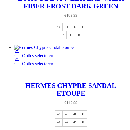
FIBER FROST DARK GREEN
€
189.99
40
41
42
43
44
45
46
Opties selecteren
Opties selecteren
HERMES CHYPRE SANDAL
ETOUPE
€
149.99
47
40
41
42
43
44
45
46