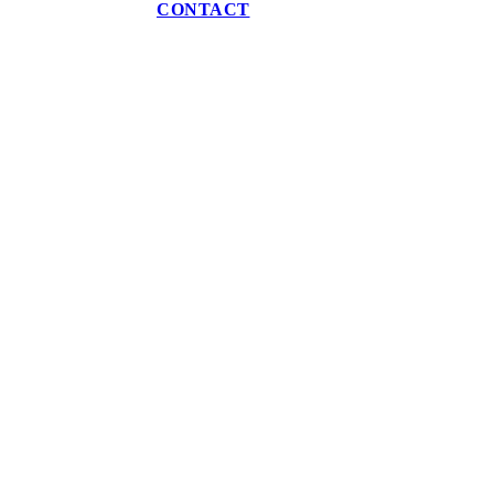
CONTACT
DIOR T-Shirt CD Icon wit
€
30.00
-
€
59.99
Prijsklasse: €30.00 tot
€59.99
Casablanca Leaning Column T-shirt wit
€
59.99
In stock