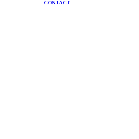
CONTACT
Hermes Signature Jeans Grey
€
90.00
€
44.99
Hermes Signature Vest Navy
€
140.00
€
99.99
In stock
Vertrouwd door 1500+ klanten