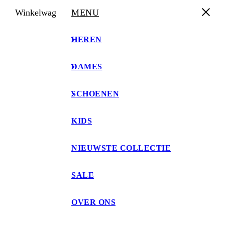
Winkelwagen
MENU
HEREN
DAMES
VOOR 17:00 BESTELD, MORGEN IN HUIS
SCHOENEN
KIDS
NIEUWSTE COLLECTIE
0
Home
Heren
Broeken
Hermes Signature Jeans Black
SALE
OVER ONS