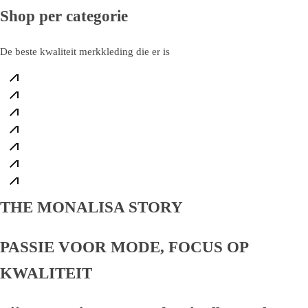
Shop per categorie
Heren
Dames
De beste kwaliteit merkkleding die er is
461 Products
T-Shirts
10 Products
Schoenen
199 Products
Jassen
81 Products
Tassen
15 Products
Petten
31 Products
14 Products
THE MONALISA STORY
PASSIE VOOR MODE, FOCUS OP
KWALITEIT