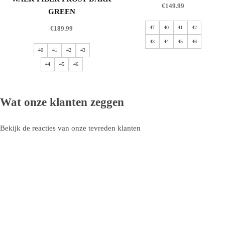
€
149.99
GREEN
€
189.99
47
40
41
42
43
44
45
46
40
41
42
43
44
45
46
Wat onze klanten zeggen
Bekijk de reacties van onze tevreden klanten