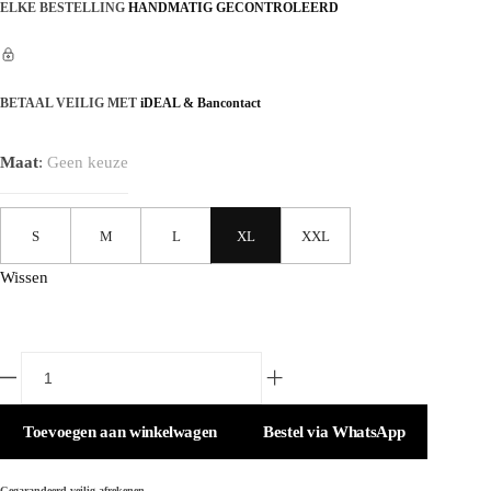
ELKE BESTELLING
HANDMATIG GECONTROLEERD
BETAAL VEILIG MET
iDEAL & Bancontact
Maat
:
Geen keuze
S
M
L
XL
XXL
Wissen
Loewe
Toevoegen aan winkelwagen
Bestel via WhatsApp
Anagram
logo
Gegarandeerd veilig afrekenen