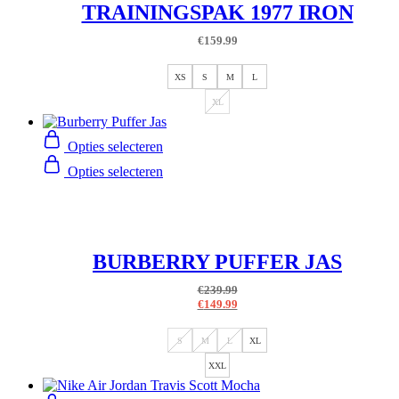
TRAININGSPAK 1977 IRON
€
159.99
XS
S
M
L
XL
Opties selecteren
Opties selecteren
BURBERRY PUFFER JAS
€
239.99
€
149.99
S
M
L
XL
XXL