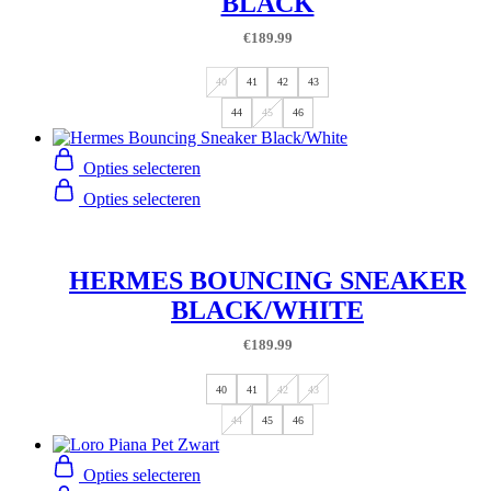
BLACK
€
189.99
40
41
42
43
44
45
46
Opties selecteren
Opties selecteren
HERMES BOUNCING SNEAKER
BLACK/WHITE
€
189.99
40
41
42
43
44
45
46
Opties selecteren