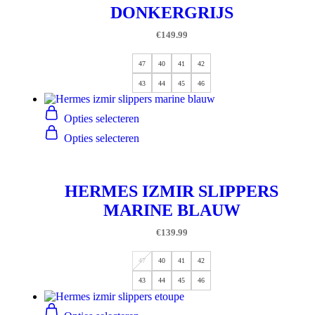
DONKERGRIJS
€
149.99
47
40
41
42
43
44
45
46
Opties selecteren
Opties selecteren
HERMES IZMIR SLIPPERS
MARINE BLAUW
€
139.99
47
40
41
42
43
44
45
46