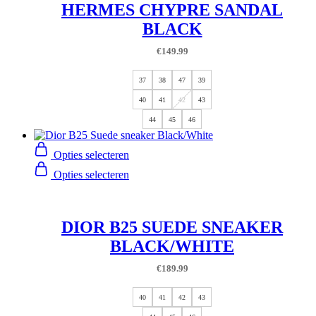
HERMES CHYPRE SANDAL
BLACK
€
149.99
37
38
47
39
40
41
42
43
44
45
46
Opties selecteren
Opties selecteren
DIOR B25 SUEDE SNEAKER
BLACK/WHITE
€
189.99
40
41
42
43