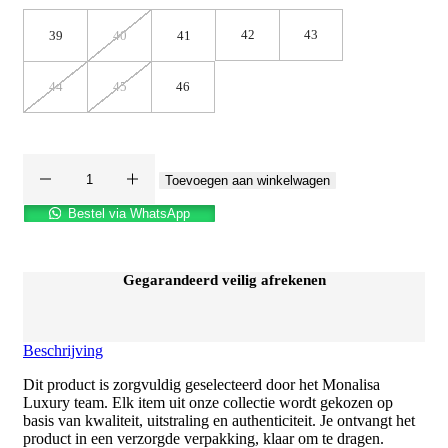
42
43
39
40
41
44
45
46
Toevoegen aan winkelwagen
Loro
Piana
Bestel via WhatsApp
instappers
Blauw/Grijs
aantal
Gegarandeerd veilig afrekenen
Beschrijving
Dit product is zorgvuldig geselecteerd door het Monalisa
Luxury team. Elk item uit onze collectie wordt gekozen op
basis van kwaliteit, uitstraling en authenticiteit. Je ontvangt het
product in een verzorgde verpakking, klaar om te dragen.