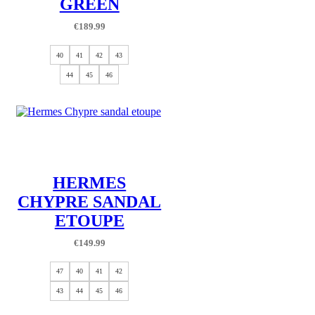
GREEN
€
189.99
40
41
42
43
44
45
46
HERMES
CHYPRE SANDAL
ETOUPE
€
149.99
47
40
41
42
43
44
45
46