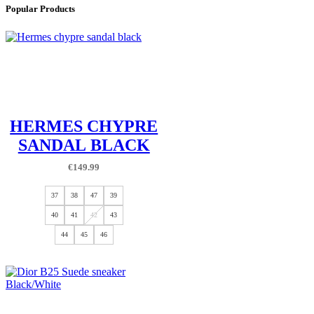
Popular Products
HERMES CHYPRE
SANDAL BLACK
€
149.99
37
38
47
39
40
41
42
43
44
45
46