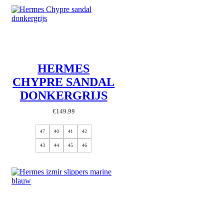
HERMES
CHYPRE SANDAL
DONKERGRIJS
€
149.99
47
40
41
42
43
44
45
46