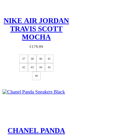
NIKE AIR JORDAN
TRAVIS SCOTT
MOCHA
€
179.99
37
38
40
41
42
43
44
45
46
CHANEL PANDA