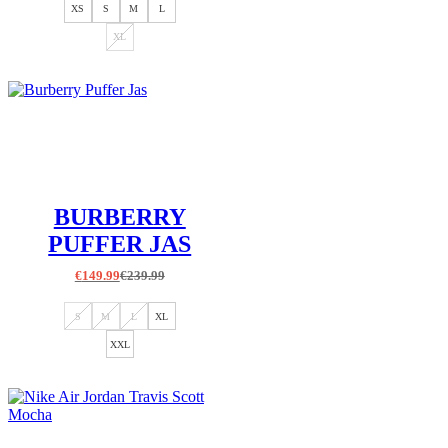
XS
S
M
L
XL
BURBERRY
PUFFER JAS
€
149.99
€
239.99
S
M
L
XL
XXL