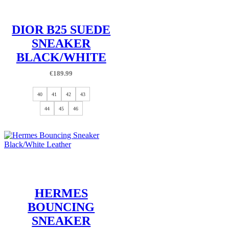
DIOR B25 SUEDE
SNEAKER
BLACK/WHITE
€
189.99
40
41
42
43
44
45
46
HERMES
BOUNCING
SNEAKER