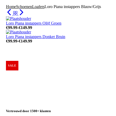
Home
Schoenen
Loafers
Loro Piana instappers Blauw/Grijs
Loro Piana instappers Olijf Groen
€
99.99
-
€
149.99
Prijsklasse:
€99.99
Loro Piana instappers Donker Bruin
tot
€
99.99
-
€
149.99
€149.99
Prijsklasse:
€99.99
tot
€149.99
SALE
Vertrouwd door 1500+ klanten