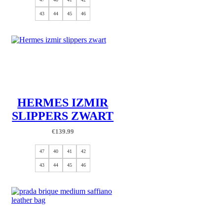
43
44
45
46
HERMES IZMIR
SLIPPERS ZWART
€
139.99
47
40
41
42
43
44
45
46