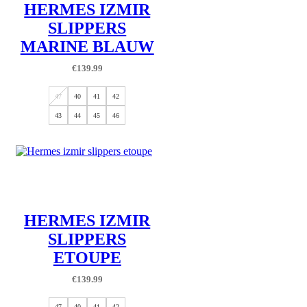
HERMES IZMIR
SLIPPERS
MARINE BLAUW
€
139.99
47
40
41
42
43
44
45
46
HERMES IZMIR
SLIPPERS
ETOUPE
€
139.99
47
40
41
42