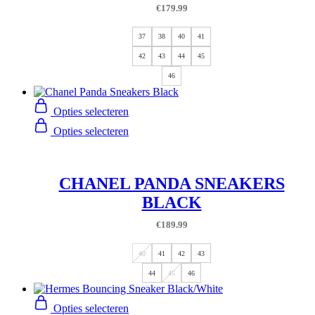
€
179.99
37
38
40
41
42
43
44
45
46
Opties selecteren
Opties selecteren
CHANEL PANDA SNEAKERS
BLACK
€
189.99
40
41
42
43
44
45
46
Opties selecteren