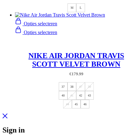
M
L
Opties selecteren
Opties selecteren
NIKE AIR JORDAN TRAVIS
SCOTT VELVET BROWN
€
179.99
37
38
47
39
40
41
42
43
44
45
46
Sign in