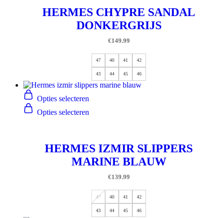
HERMES CHYPRE SANDAL
DONKERGRIJS
€
149.99
47
40
41
42
43
44
45
46
Opties selecteren
Opties selecteren
HERMES IZMIR SLIPPERS
MARINE BLAUW
€
139.99
47
40
41
42
43
44
45
46