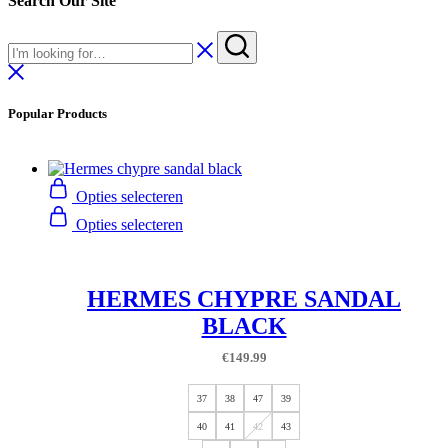
Search Our Site
Popular Products
Opties selecteren
Opties selecteren
HERMES CHYPRE SANDAL
BLACK
€
149.99
37
38
47
39
40
41
42
43