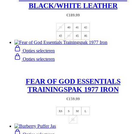
BLACK/WHITE LEATHER
€
189.99
39
40
41
42
43
44
45
46
Opties selecteren
Opties selecteren
FEAR OF GOD ESSENTIALS
TRAININGSPAK 1977 IRON
€
159.99
XS
S
M
L
XL