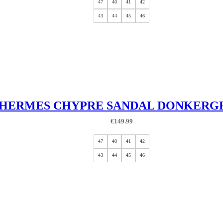
47
40
41
42
43
44
45
46
HERMES CHYPRE SANDAL DONKERGR
€
149.99
47
40
41
42
43
44
45
46