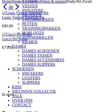
Home
Heren
Accessoires
TASSEN
Petten & mutsen
Prada Pet Zwart
VESTEN
SWEATERS
BROEKEN
Louis Vuitton Baseball Pet
ZWEMBROEKEN
PETTEN
€
80.00
TRAININGSPAKKEN
HORLOGES
ZONNEBRILLEN
Gucci Pet Bruin
RIEMEN
DAMES
€
75.00
DAMES SCHOENEN
DAMES TASSEN
DAMES ACCESSOIRES
DAMES SLIPPERS
SCHOENEN
SNEAKERS
LOAFERS
SLIPPERS
KIDS
NIEUWSTE COLLECTIE
In stock
SALE
OVER ONS
CONTACT