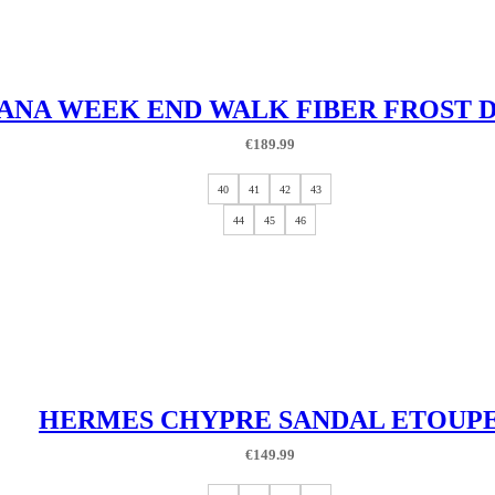
ANA WEEK END WALK FIBER FROST 
€
189.99
40
41
42
43
44
45
46
HERMES CHYPRE SANDAL ETOUP
€
149.99