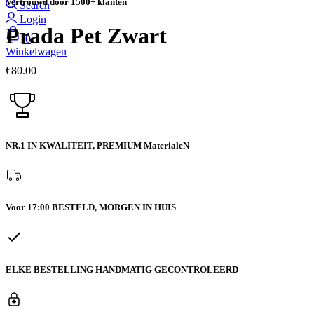
Vertrouwd door 1500+ klanten
Search
Login
Prada Pet Zwart
0
Winkelwagen
€
80.00
NR.1 IN KWALITEIT,
PREMIUM MaterialeN
Voor 17:00 BESTELD,
MORGEN IN HUIS
ELKE BESTELLING
HANDMATIG GECONTROLEERD