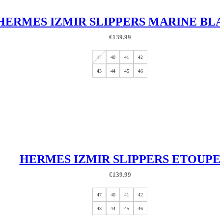
HERMES IZMIR SLIPPERS MARINE B
€
139.99
47
40
41
42
43
44
45
46
HERMES IZMIR SLIPPERS ETOUP
€
139.99
47
40
41
42
43
44
45
46