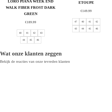
LORO PIANA WEEK END
ETOUPE
WALK FIBER FROST DARK
€
149.99
GREEN
€
189.99
47
40
41
42
43
44
45
46
40
41
42
43
44
45
46
Wat onze klanten zeggen
Bekijk de reacties van onze tevreden klanten
Heren