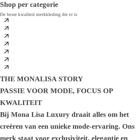
Shop per categorie
Dames
461 Products
De beste kwaliteit merkkleding die er is
T-Shirts
10 Products
Schoenen
199 Products
Jassen
81 Products
Tassen
15 Products
Petten
31 Products
14 Products
THE MONALISA STORY
PASSIE VOOR MODE, FOCUS OP
KWALITEIT
Bij Mona Lisa Luxury draait alles om het
creëren van een unieke mode-ervaring. Ons
merk staat voor exclusiviteit, elegantie en