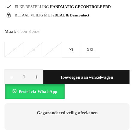
TRAININGSPAKKEN
ELKE BESTELLING
HANDMATIG GECONTROLEERD
BETAAL VEILIG MET
iDEAL & Bancontact
HORLOGES
Maat
:
Geen Keuze
ZONNEBRILLEN
S
M
L
XL
XXL
RIEMEN
Toevoegen aan winkelwagen
Bestel via WhatsApp
Gegarandeerd veilig afrekenen