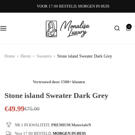
VOOR 17:00 BESTELD, MORGEN IN HUIS
T-SHIRTS
DAMES SCHOENEN
SNEAKERS
WINTERJ
JASSEN
DAMES TASSEN
LOAFERS
BODYWA
0
TASSEN
DAMES ACCESSOIRES
SLIPPERS
DUNNE J
Home
Heren
Sweaters
Stone island Sweater Dark Grey
VESTEN
DAMES SLIPPERS
SWEATERS
Vertrouwd door 1500+ klanten
BROEKEN
Stone island Sweater Dark Grey
€
49.99
ZWEMBROEKEN
€
75.00
PETTEN
NR.1 IN KWALITEIT,
PREMIUM MaterialeN
Voor 17:00 BESTELD,
MORGEN IN HUIS