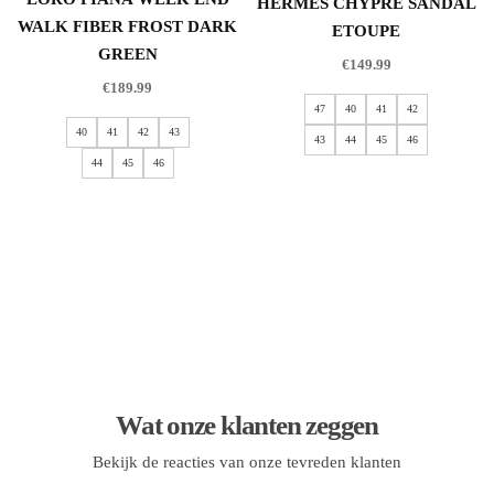
HERMES CHYPRE SANDAL
WALK FIBER FROST DARK
ETOUPE
GREEN
€
149.99
€
189.99
47
40
41
42
40
41
42
43
43
44
45
46
44
45
46
Wat onze klanten zeggen
Bekijk de reacties van onze tevreden klanten