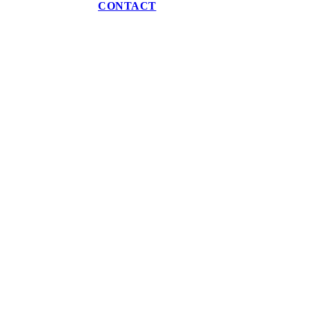
CONTACT
Filter
Sorteer
Populariteit
Sorteer
HERMES CHYPRE
SANDAL BLACK
€
149.99