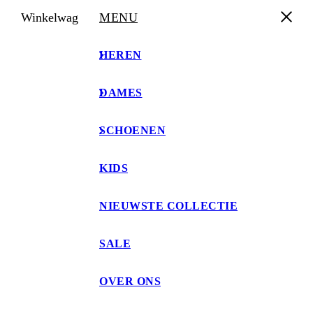
Winkelwagen
MENU
HEREN
DAMES
VOOR 17:00 BESTELD, MORGEN IN HUIS
SCHOENEN
KIDS
0
NIEUWSTE COLLECTIE
SALE
SHOP
OVER ONS