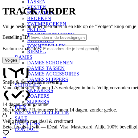
TASSEN
VESTEN
TRACK ORDER
SWEATERS
BROEKEN
ZWEMBROEKEN
Vul je bestelnummer hieronder in en klik op de "Volgen" knop om je be
PETTEN
TRAININGSPAKKEN
Bestelling ID
HORLOGES
ZONNEBRILLEN
Factuur e-mailadres
RIEMEN
DAMES
Volgen
DAMES SCHOENEN
DAMES TASSEN
DAMES ACCESSOIRES
DAMES SLIPPERS
Snelle & betrouwbare levering
SCHOENEN
Vandaag besteld, binnen 1-3 werkdagen in huis. Veilig verzonden met 
SNEAKERS
LOAFERS
SLIPPERS
14 dagen retourgarantie
KIDS
Niet tevreden? Retourneer binnen 14 dagen, zonder gedoe.
NIEUWSTE COLLECTIE
SALE
Veilig betalen met ideal & creditcard
OVER ONS
Betaal zoals jij wilt — iDeal, Visa, Mastercard. Altijd 100% beveiligd
CONTACT